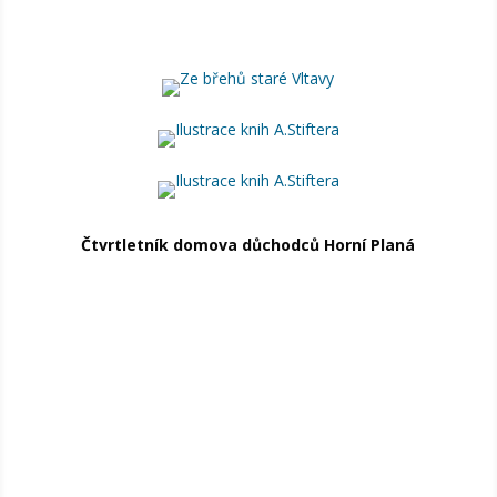
Čtvrtletník domova důchodců Horní Planá
OMEZENÍ PROVOZU PŘÍVOZU HORNÍ PLANÁ – BLIŽŠÍ
LHOTA pro nákladní vozidla, nákladní soupravy a
traktory s přívěsem Z důvodu nízkého stavu vody je
od 7. 8. 2026 do odvolání omezen provoz přívozu