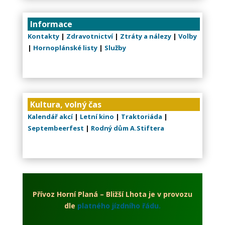
Informace
Kontakty
|
Zdravotnictví
|
Ztráty a nálezy
|
Volby
|
Hornoplánské listy
|
Služby
Kultura, volný čas
Kalendář akcí
|
Letní kino
|
Traktoriáda
|
Septembeerfest
|
Rodný dům A.Stiftera
Přívoz Horní Planá – Bližší Lhota je v provozu
dle
platného jízdního řádu.