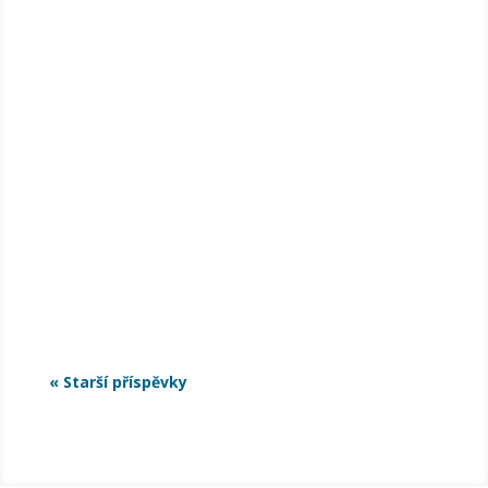
Legendární Roman Dragoun a Progres 2, alternativci
Zrní, kultovní underground Bratři Karamazovi a
sestra či metalová divočina Locomotive… Letní kino
v Horní Plané zažije 15. srpna nápor tvrdé rockové
muziky. Město uspořádá první ročník festivalu Pod
proudem. ...
« Starší příspěvky