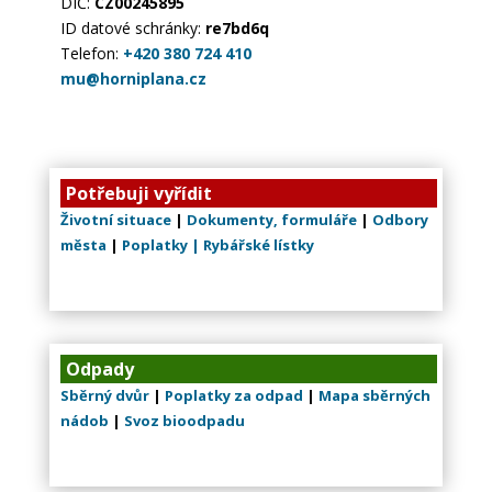
DIČ:
CZ00245895
ID datové schránky:
re7bd6q
Telefon:
+420 380 724 410
mu@horniplana.cz
Potřebuji vyřídit
Životní situace
|
Dokumenty, formuláře
|
Odbory
města
|
Poplatky |
Rybářské lístky
Odpady
Sběrný dvůr
|
Poplatky za odpad
|
Mapa sběrných
nádob
|
Svoz bioodpadu