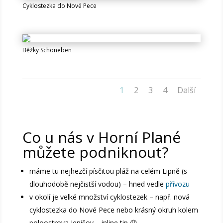
Cyklostezka do Nové Pece
Běžky Schöneben
1
2
3
4
Další
Co u nás v Horní Plané
můžete podniknout?
máme tu nejhezčí písčitou pláž na celém Lipně (s
dlouhodobě nejčistší vodou) – hned vedle
přívozu
v okolí je velké množství cyklostezek – např. nová
cyklostezka do Nové Pece nebo krásný okruh kolem
poloostrova Jenišov – inline tip 😉