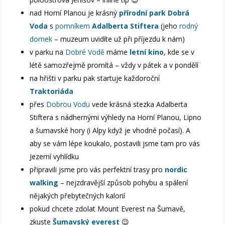
nad Horní Planou je krásný
přírodní park Dobrá
Voda
s
pomníkem
Adalberta Stiftera
(jeho
rodný
domek
– muzeum uvidíte už při příjezdu k nám)
v parku na
Dobré Vodě
máme
letní kino
, kde se v
létě samozřejmě promítá – vždy v pátek a v pondělí
na hřišti v parku pak startuje každoroční
Traktoriáda
přes
Dobrou Vodu
vede krásná stezka Adalberta
Stiftera s nádhernými výhledy na Horní Planou, Lipno
a šumavské hory (i Alpy když je vhodné počasí). A
aby se vám lépe koukalo, postavili jsme tam pro vás
Jezerní vyhlídku
připravili jsme pro vás perfektní trasy pro
nordic
walking
– nejzdravější způsob pohybu a spálení
nějakých přebytečných kalorií
pokud chcete zdolat Mount Everest na Šumavě,
zkuste
Šumavský everest
😉