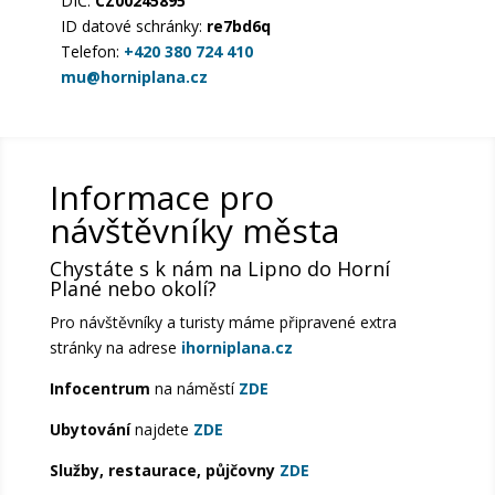
DIČ:
CZ00245895
ID datové schránky:
re7bd6q
Telefon:
+420 380 724 410
mu@horniplana.cz
Informace pro
návštěvníky města
Chystáte s k nám na Lipno do Horní
Plané nebo okolí?
Pro návštěvníky a turisty máme připravené extra
stránky na adrese
ihorniplana.cz
Infocentrum
na náměstí
ZDE
Ubytování
najdete
ZDE
Služby, restaurace, půjčovny
ZDE