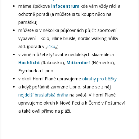
máme špičkové
infocentrum
kde vám vždy rádi a
ochotně poradí (a můžete si tu koupit něco na
památku)
můžete si v několika půjčovnách půjčit sportovní
vybavení – kolo, inline brusle, nordic walking hůlky
atd. (poradí v „
íčku
„)
v zimě můžete lyžovat v nedalekých skiareálech
Hochficht
(Rakousko),
Mitterdorf
(Německo),
Frymburk a Lipno.
v okolí Horní Plané upravujeme
okruhy pro běžky
a když pořádně zamrzne Lipno, stane se z něj
nejdelší bruslařská dráha
na světě. V Horní Plané
upravujeme okruh k Nové Peci a k Černé v Pošumaví
a také ovál přímo na pláži.