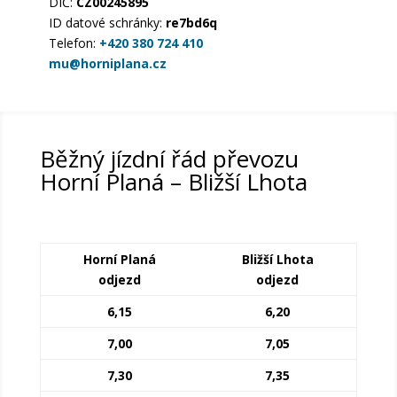
DIČ:
CZ00245895
ID datové schránky:
re7bd6q
Telefon:
+420 380 724 410
mu@horniplana.cz
Běžný jízdní řád převozu
Horní Planá – Bližší Lhota
Horní Planá
Bližší Lhota
odjezd
odjezd
6,15
6,20
7,00
7,05
7,30
7,35