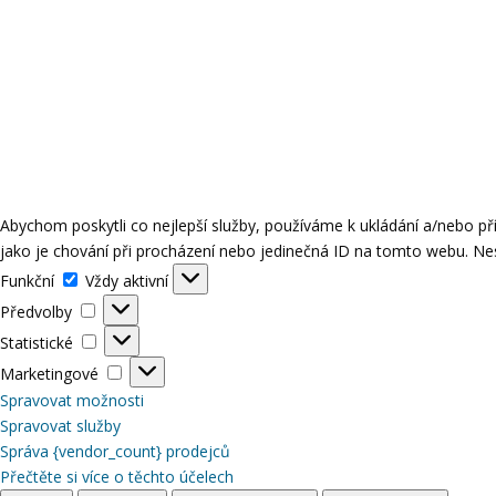
Abychom poskytli co nejlepší služby, používáme k ukládání a/nebo p
jako je chování při procházení nebo jedinečná ID na tomto webu. Nes
Funkční
Funkční
Vždy aktivní
Předvolby
Předvolby
Statistické
Statistické
Marketingové
Marketingové
Spravovat možnosti
Spravovat služby
Správa {vendor_count} prodejců
Přečtěte si více o těchto účelech