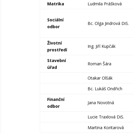
Matrika
Ludmila Prášková
Sociální
Bc. Olga Jindrová DiS.
odbor
Životní
Ing. Jiří Kupčák
prostředí
Stavební
Roman Šára
úřad
Otakar Olšák
Bc. Lukáš Ondřich
Finanční
Jana Novotná
odbor
Lucie Traxlová DiS.
Martina Koritarová