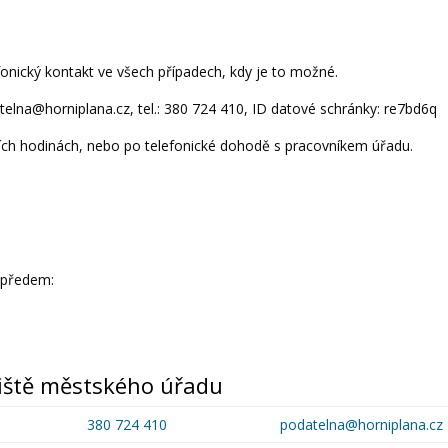
fonický kontakt ve všech případech, kdy je to možné.
atelna@horniplana.cz, tel.: 380 724 410, ID datové schránky: re7bd6q
ch hodinách, nebo po telefonické dohodě s pracovníkem úřadu.
 předem:
viště městského úřadu
380 724 410
podatelna@horniplana.cz