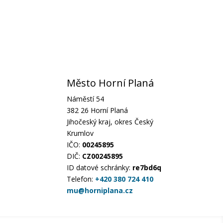
Město Horní Planá
Náměstí 54
382 26 Horní Planá
Jihočeský kraj, okres Český
Krumlov
IČO:
00245895
DIČ:
CZ00245895
ID datové schránky:
re7bd6q
Telefon:
+420 380 724 410
mu@horniplana.cz