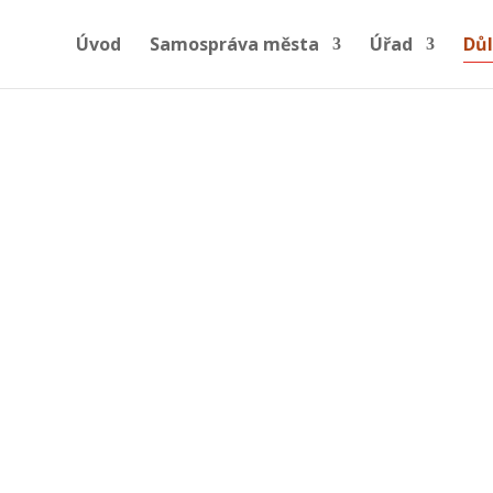
Úvod
Samospráva města
Úřad
Důl