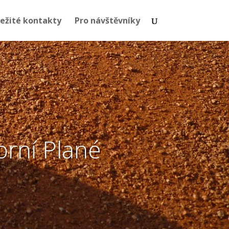
ežité kontakty
Pro návštěvníky
orní Plané