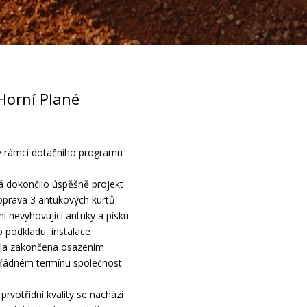
Horní Plané
 v rámci dotačního programu
á dokončilo úspěšně projekt
prava 3 antukových kurtů.
í nevyhovující antuky a písku
 podkladu, instalace
byla zakončena osazením
v řádném termínu společnost
rvotřídní kvality se nachází