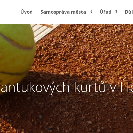
Úvod
Samospráva města
Úřad
Důl
antukových kurtů v H