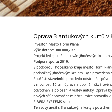
​Oprava 3 antukových kurtů v 
Investor: Město Horní Planá
Výše dotace: 380 000,- Kč
Projekt byl spolufinancován Jihočeským krajem
Podpora sportu 2019.
S podporou Jihočeského kraje město Horní Plan
podpořený Jihočeským krajem. Byla provedena o
Součástí stavebních prací bylo odstranění původn
v mocnosti 10 cm, úprava a doplnění škvárového
odvodnění a položení 4 vrstev antuky. Oprava 
nových sítí a vyznačením hřišť. Práce provedla 
SIBERA SYSTEMS s.r.o.
Tenisový areál s 3 antukovými kurty s povrchem p