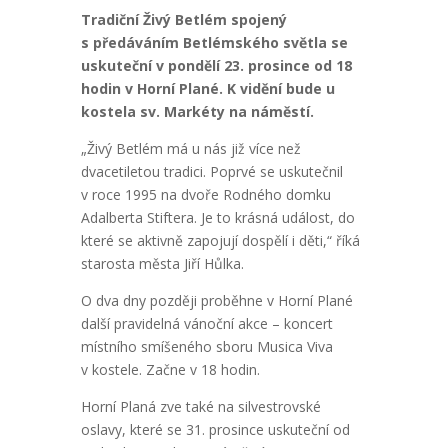
Tradiční Živý Betlém spojený
s předáváním Betlémského světla se
uskuteční v pondělí 23. prosince od 18
hodin v Horní Plané. K vidění bude u
kostela sv. Markéty na náměstí.
„Živý Betlém má u nás již více než
dvacetiletou tradici. Poprvé se uskutečnil
v roce 1995 na dvoře Rodného domku
Adalberta Stiftera. Je to krásná událost, do
které se aktivně zapojují dospělí i děti,“ říká
starosta města Jiří Hůlka.
O dva dny později proběhne v Horní Plané
další pravidelná vánoční akce – koncert
místního smíšeného sboru Musica Viva
v kostele. Začne v 18 hodin.
Horní Planá zve také na silvestrovské
oslavy, které se 31. prosince uskuteční od