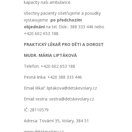
kapacity naši ambulance.
Všechny pacienty ošetřujeme a posudky
vystavujeme
po předchozím
objednání
na tel. čísle.: 388 333 446 nebo
+420 602 653 188.
PRAKTICKÝ LÉKAŘ PRO DĚTI A DOROST
MUDR. MÁRIA LIPTÁKOVÁ
Telefon: +420 602 653 188
Pevná linka: +420 388 333 446
Email lékař: liptakova@detskevolary.cz
Email sestra: sestra@detskevolary.cz
IČ: 28110579
Adresa: Tovární 35, Volary, 384 51
www.detskevolary.cz