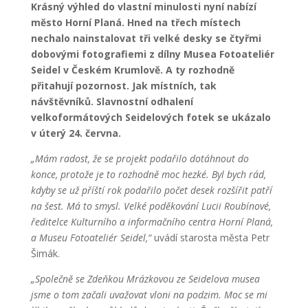
Krásný výhled do vlastní minulosti nyní nabízí
město Horní Planá. Hned na třech místech
nechalo nainstalovat tři velké desky se čtyřmi
dobovými fotografiemi z dílny Musea Fotoateliér
Seidel v Českém Krumlově. A ty rozhodně
přitahují pozornost. Jak místních, tak
návštěvníků. Slavnostní odhalení
velkoformátových Seidelových fotek se ukázalo
v úterý 24. června.
„Mám radost, že se projekt podařilo dotáhnout do
konce, protože je to rozhodně moc hezké. Byl bych rád,
kdyby se už příští rok podařilo počet desek rozšířit patří
na šest. Má to smysl. Velké poděkování Lucii Roubínové,
ředitelce Kulturního a informačního centra Horní Planá,
a Museu Fotoateliér Seidel,“
uvádí starosta města Petr
Šimák.
„Společně se Zdeňkou Mrázkovou ze Seidelova musea
jsme o tom začali uvažovat vloni na podzim. Moc se mi