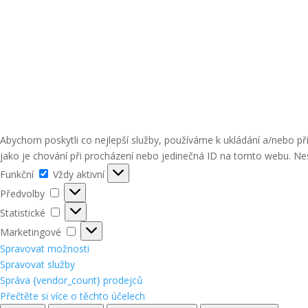
Abychom poskytli co nejlepší služby, používáme k ukládání a/nebo p
jako je chování při procházení nebo jedinečná ID na tomto webu. Nes
Funkční
Funkční
Vždy aktivní
Předvolby
Předvolby
Statistické
Statistické
Marketingové
Marketingové
Spravovat možnosti
Spravovat služby
Správa {vendor_count} prodejců
Přečtěte si více o těchto účelech