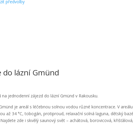
zit předvolby
e do lázní Gmünd
 na jednodenní zájezd do lázní Gmünd v Rakousku.
nd je areál s léčebnou solnou vodou různé koncentrace. V areálu
otou až 34 °C, tobogán, protiproud, relaxační solná laguna, dětský baz
Najdete zde i skvělý saunový svět – achátová, borovicová, křišťálová