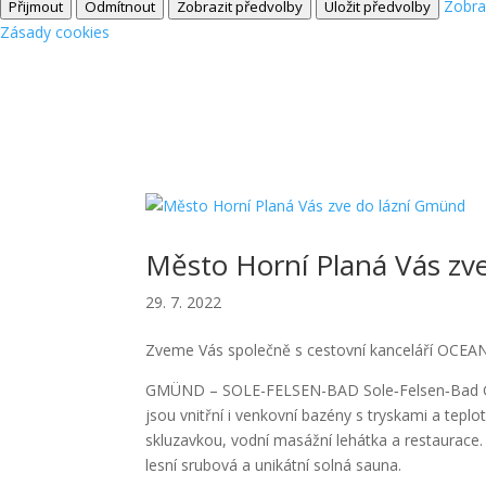
Zobra
Přijmout
Odmítnout
Zobrazit předvolby
Uložit předvolby
Zásady cookies
Město Horní Planá Vás zv
29. 7. 2022
Zveme Vás společně s cestovní kanceláří OCEAN
GMÜND – SOLE-FELSEN-BAD Sole‑Felsen‑Bad Gmü
jsou vnitřní i venkovní bazény s tryskami a tepl
skluzavkou, vodní masážní lehátka a restaurace. 
lesní srubová a unikátní solná sauna.