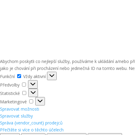
Abychom poskytli co nejlepší služby, používáme k ukládání a/nebo p
jako je chování při procházení nebo jedinečná ID na tomto webu. Nes
Funkční
Funkční
Vždy aktivní
Předvolby
Předvolby
Statistické
Statistické
Marketingové
Marketingové
Spravovat možnosti
Spravovat služby
Správa {vendor_count} prodejců
Přečtěte si více o těchto účelech