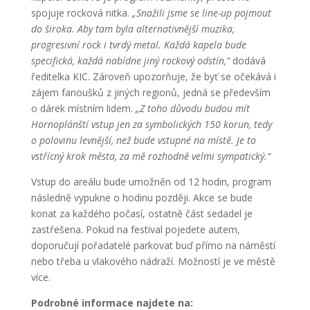
spojuje rocková nitka.
„Snažili jsme se line-up pojmout
do široka. Aby tam byla alternativnější muzika,
progresivní rock i tvrdý metal. Každá kapela bude
specifická, každá nabídne jiný rockový odstín,“
dodává
ředitelka KIC. Zároveň upozorňuje, že byť se očekává i
zájem fanoušků z jiných regionů, jedná se především
o dárek místním lidem.
„Z toho důvodu budou mít
Hornoplánští vstup jen za symbolických 150 korun, tedy
o polovinu levnější, než bude vstupné na místě. Je to
vstřícný krok města, za mě rozhodně velmi sympatický.“
Vstup do areálu bude umožněn od 12 hodin, program
následně vypukne o hodinu později. Akce se bude
konat za každého počasí, ostatně část sedadel je
zastřešena. Pokud na festival pojedete autem,
doporučují pořadatelé parkovat buď přímo na náměstí
nebo třeba u vlakového nádraží. Možností je ve městě
více.
Podrobné informace najdete na: