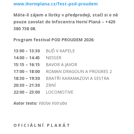
www.ihorniplana.cz/fest-pod-proudem
Máte-li zájem o lístky v předprodeji, stačí si o ně
pouze zavolat do Infocentra Horní Planá – +420
380 738 08.
Program festival POD PROUDEM 2026:
13:00 – 13:30
BUĎ V KAPELE
14:00 – 14:45
NESSER
15:15 – 16:15
BAVOR A JAVOR
17:00 – 18:00
ROMAN DRAGOUN A PROGRES 2
18:30 – 19:30
BRATŘI KARAMAZOVI A SESTRA
20:30 – 21:30
ZRNÍ
22:00 – 23:00
LOCOMOTIVE
Autor textu:
Václav Votruba
O F I C I Á L N Í P L A K Á T