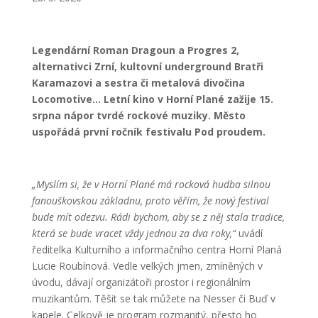
Legendární Roman Dragoun a Progres 2,
alternativci Zrní, kultovní underground Bratři
Karamazovi a sestra či metalová divočina
Locomotive… Letní kino v Horní Plané zažije 15.
srpna nápor tvrdé rockové muziky. Město
uspořádá první ročník festivalu Pod proudem.
„Myslím si, že v Horní Plané má rocková hudba silnou
fanouškovskou základnu, proto věřím, že nový festival
bude mít odezvu. Rádi bychom, aby se z něj stala tradice,
která se bude vracet vždy jednou za dva roky,“
uvádí
ředitelka Kulturního a informačního centra Horní Planá
Lucie Roubínová. Vedle velkých jmen, zmíněných v
úvodu, dávají organizátoři prostor i regionálním
muzikantům. Těšit se tak můžete na Nesser či Buď v
kapele. Celkově je program rozmanitý, přesto ho