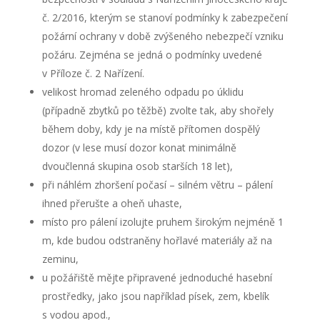
č. 2/2016, kterým se stanoví podmínky k zabezpečení
požární ochrany v době zvýšeného nebezpečí vzniku
požáru. Zejména se jedná o podmínky uvedené
v Příloze č. 2 Nařízení.
velikost hromad zeleného odpadu po úklidu
(případně zbytků po těžbě) zvolte tak, aby shořely
během doby, kdy je na místě přítomen dospělý
dozor (v lese musí dozor konat minimálně
dvoučlenná skupina osob starších 18 let),
při náhlém zhoršení počasí – silném větru – pálení
ihned přerušte a oheň uhaste,
místo pro pálení izolujte pruhem širokým nejméně 1
m, kde budou odstraněny hořlavé materiály až na
zeminu,
u požářiště mějte připravené jednoduché hasební
prostředky, jako jsou například písek, zem, kbelík
s vodou apod.,