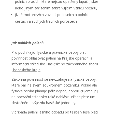
polních pracích, které nejsou opatřeny lapači jisker
nebo jiným zařízením zabraňujícím vzniku požáru,
jízdě motorových vozidel po lesních a polních
cestách a suchých travních porostech.
Jak nahlásit pálení?
Pro podnikající fyzické a právnické osoby platí
povinnost ohlašovat pálení na Krajské operační a
informační středisko Hasičského záchranného sboru
Jihočeského kraje
.
Zákonná povinnost se nevztahuje na fyzické osoby,
které pálí na svém soukromém pozemku. Pokud ale
fyzická osoba plánuje pálit odpad, doporučujeme jej
na operační středisko také nahlásit. Předejdete tím
zbytečnému výjezdu hasičské jednotky.
V případě pálení lesního odpadu po těžbě v lese
platí