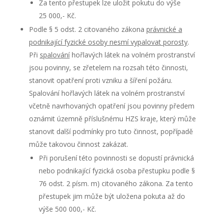
Za tento přestupek lze uložit pokutu do výše
25 000,- Kč.
Podle § 5 odst. 2 citovaného zákona
právnické a
podnikající fyzické osoby nesmí vypalovat porosty
.
Při
spalování
hořlavých látek na volném prostranství
jsou povinny, se zřetelem na rozsah této činnosti,
stanovit opatření proti vzniku a šíření požáru.
Spalování hořlavých látek na volném prostranství
včetně navrhovaných opatření jsou povinny předem
oznámit územně příslušnému HZS kraje, který může
stanovit další podmínky pro tuto činnost, popřípadě
může takovou činnost zakázat.
Při porušení této povinnosti se dopustí právnická
nebo podnikající fyzická osoba přestupku podle §
76 odst. 2 písm. m) citovaného zákona. Za tento
přestupek jim může být uložena pokuta až do
výše 500 000,- Kč.