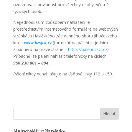
oznamovací povinnost pro všechny osoby, včetně
fyzických osob.
Nejjednodušším způsobem nahlášení je
prostřednictvím internetového formuláře na webových
stránkách Hasičského záchranného sboru Jihočeského
kraje
www.hzsjck.cz
(formulář na pálení je jedním
z bannerů na pravé straně –
https://paleni.izscr.cz
).
Případně lze pálení nahlásit telefonicky na číslech
950 230 801 – 804
.
Pálení nikdy nenahlašujte na tísňové linky 112 a 150.
Nejnovější příspěvky