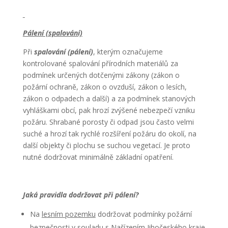
Pálení (spalování)
Při
spalování (pálení)
, kterým označujeme
kontrolované spalování přírodních materiálů za
podmínek určených dotčenými zákony (zákon o
požární ochraně, zákon o ovzduší, zákon o lesích,
zákon o odpadech a další) a za podmínek stanových
vyhláškami obcí, pak hrozí zvýšené nebezpečí vzniku
požáru. Shrabané porosty či odpad jsou často velmi
suché a hrozí tak rychlé rozšíření požáru do okolí, na
další objekty či plochu se suchou vegetací. Je proto
nutné dodržovat minimálně základní opatření.
Jaká pravidla dodržovat při pálení?
Na
lesním pozemku
dodržovat podmínky požární
bezpečnosti v souladu s Nařízením Jihočeského kraje