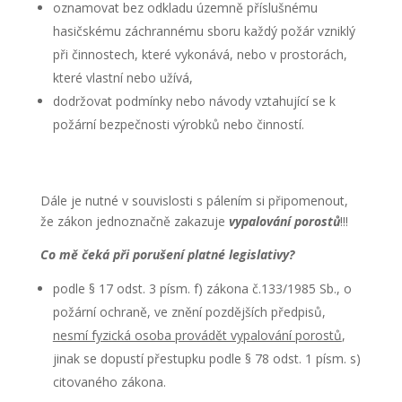
oznamovat bez odkladu územně příslušnému
hasičskému záchrannému sboru každý požár vzniklý
při činnostech, které vykonává, nebo v prostorách,
které vlastní nebo užívá,
dodržovat podmínky nebo návody vztahující se k
požární bezpečnosti výrobků nebo činností.
Dále je nutné v souvislosti s pálením si připomenout,
že zákon jednoznačně zakazuje
vypalování porostů
!!!
Co mě čeká při porušení platné legislativy?
podle § 17 odst. 3 písm. f) zákona č.133/1985 Sb., o
požární ochraně, ve znění pozdějších předpisů,
nesmí fyzická osoba provádět vypalování porostů
,
jinak se dopustí přestupku podle § 78 odst. 1 písm. s)
citovaného zákona.