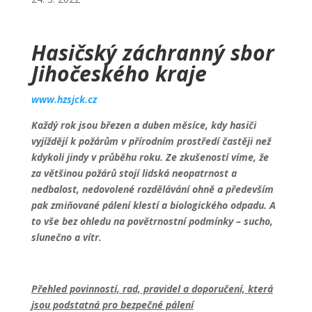
Hasičský záchranný sbor
Jihočeského kraje
www.hzsjck.cz
Každý rok jsou březen a duben měsíce, kdy hasiči
vyjíždějí k požárům v přírodním prostředí častěji než
kdykoli jindy v průběhu roku. Ze zkušeností víme, že
za většinou požárů stojí lidská neopatrnost a
nedbalost, nedovolené rozdělávání ohně a především
pak zmiňované pálení klestí a biologického odpadu. A
to vše bez ohledu na povětrnostní podmínky – sucho,
slunečno a vítr.
Přehled povinností, rad, pravidel a doporučení, která
jsou podstatná pro bezpečné pálení