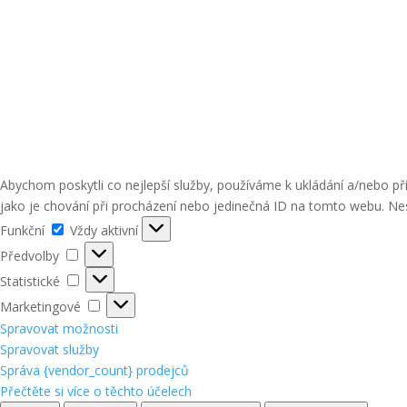
Abychom poskytli co nejlepší služby, používáme k ukládání a/nebo p
jako je chování při procházení nebo jedinečná ID na tomto webu. Nes
Funkční
Funkční
Vždy aktivní
Předvolby
Předvolby
Statistické
Statistické
Marketingové
Marketingové
Spravovat možnosti
Spravovat služby
Správa {vendor_count} prodejců
Přečtěte si více o těchto účelech