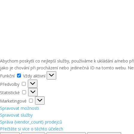
Abychom poskytli co nejlepší služby, používáme k ukládání a/nebo p
jako je chování při procházení nebo jedinečná ID na tomto webu. Nes
Funkční
Funkční
Vždy aktivní
Předvolby
Předvolby
Statistické
Statistické
Marketingové
Marketingové
Spravovat možnosti
Spravovat služby
Správa {vendor_count} prodejců
Přečtěte si více o těchto účelech