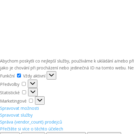
Abychom poskytli co nejlepší služby, používáme k ukládání a/nebo p
jako je chování při procházení nebo jedinečná ID na tomto webu. Nes
Funkční
Funkční
Vždy aktivní
Předvolby
Předvolby
Statistické
Statistické
Marketingové
Marketingové
Spravovat možnosti
Spravovat služby
Správa {vendor_count} prodejců
Přečtěte si více o těchto účelech