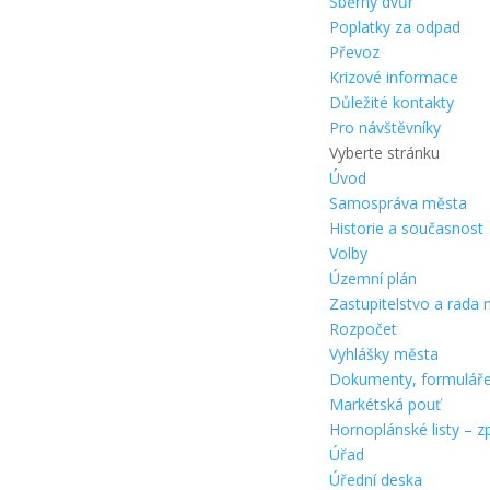
Sběrný dvůr
Poplatky za odpad
Převoz
Krizové informace
Důležité kontakty
Pro návštěvníky
Vyberte stránku
Úvod
Samospráva města
Historie a současnost
Volby
Územní plán
Zastupitelstvo a rada
Rozpočet
Vyhlášky města
Dokumenty, formulář
Markétská pouť
Hornoplánské listy – z
Úřad
Úřední deska