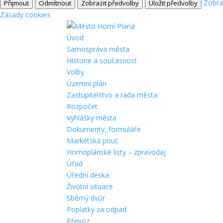
Zobra
Přijmout
Odmítnout
Zobrazit předvolby
Uložit předvolby
Zásady cookies
Úvod
Samospráva města
Historie a současnost
Volby
Územní plán
Zastupitelstvo a rada města
Rozpočet
Vyhlášky města
Dokumenty, formuláře
Markétská pouť
Hornoplánské listy – zpravodaj
Úřad
Úřední deska
Životní situace
Sběrný dvůr
Poplatky za odpad
Převoz