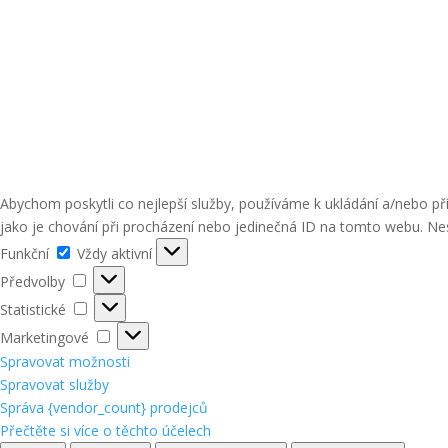
Abychom poskytli co nejlepší služby, používáme k ukládání a/nebo p
jako je chování při procházení nebo jedinečná ID na tomto webu. Nes
Funkční
Funkční
Vždy aktivní
Předvolby
Předvolby
Statistické
Statistické
Marketingové
Marketingové
Spravovat možnosti
Spravovat služby
Správa {vendor_count} prodejců
Přečtěte si více o těchto účelech