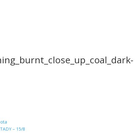
ng_burnt_close_up_coal_dark-
hota
TADY – 15/8