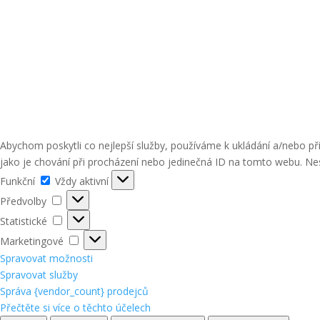
Abychom poskytli co nejlepší služby, používáme k ukládání a/nebo p
jako je chování při procházení nebo jedinečná ID na tomto webu. Nes
Funkční
Funkční
Vždy aktivní
Předvolby
Předvolby
Statistické
Statistické
Marketingové
Marketingové
Spravovat možnosti
Spravovat služby
Správa {vendor_count} prodejců
Přečtěte si více o těchto účelech