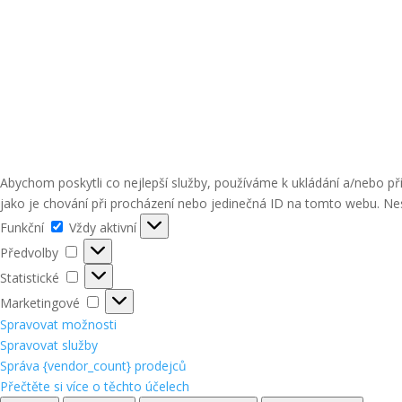
Abychom poskytli co nejlepší služby, používáme k ukládání a/nebo p
jako je chování při procházení nebo jedinečná ID na tomto webu. Nes
Funkční
Funkční
Vždy aktivní
Předvolby
Předvolby
Statistické
Statistické
Marketingové
Marketingové
Spravovat možnosti
Spravovat služby
Správa {vendor_count} prodejců
Přečtěte si více o těchto účelech