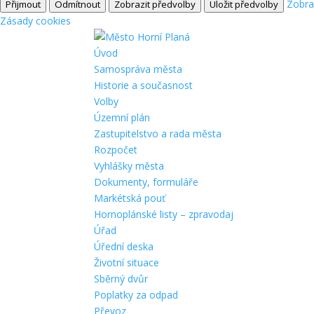
Zobra
Přijmout
Odmítnout
Zobrazit předvolby
Uložit předvolby
Zásady cookies
Úvod
Samospráva města
Historie a současnost
Volby
Územní plán
Zastupitelstvo a rada města
Rozpočet
Vyhlášky města
Dokumenty, formuláře
Markétská pouť
Hornoplánské listy – zpravodaj
Úřad
Úřední deska
Životní situace
Sběrný dvůr
Poplatky za odpad
Převoz