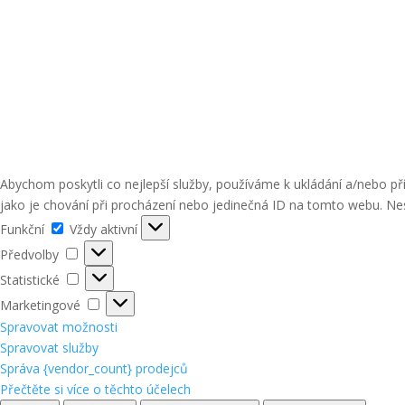
Abychom poskytli co nejlepší služby, používáme k ukládání a/nebo p
jako je chování při procházení nebo jedinečná ID na tomto webu. Nes
Funkční
Funkční
Vždy aktivní
Předvolby
Předvolby
Statistické
Statistické
Marketingové
Marketingové
Spravovat možnosti
Spravovat služby
Správa {vendor_count} prodejců
Přečtěte si více o těchto účelech