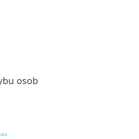
ybu osob
hota