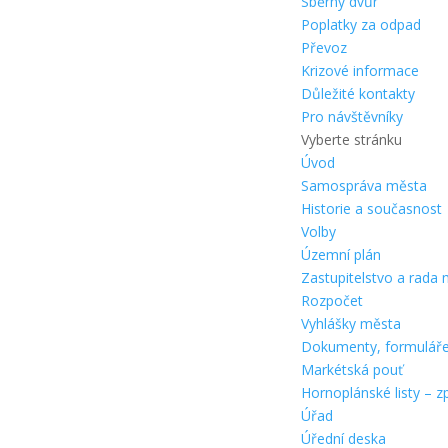
Sběrný dvůr
Poplatky za odpad
Převoz
Krizové informace
Důležité kontakty
Pro návštěvníky
Vyberte stránku
Úvod
Samospráva města
Historie a současnost
Volby
Územní plán
Zastupitelstvo a rada
Rozpočet
Vyhlášky města
Dokumenty, formulář
Markétská pouť
Hornoplánské listy – z
Úřad
Úřední deska