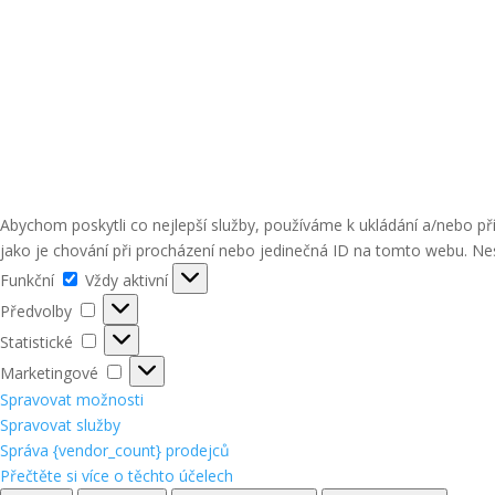
Abychom poskytli co nejlepší služby, používáme k ukládání a/nebo p
jako je chování při procházení nebo jedinečná ID na tomto webu. Nes
Funkční
Funkční
Vždy aktivní
Předvolby
Předvolby
Statistické
Statistické
Marketingové
Marketingové
Spravovat možnosti
Spravovat služby
Správa {vendor_count} prodejců
Přečtěte si více o těchto účelech