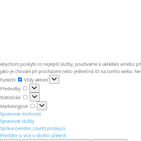
Abychom poskytli co nejlepší služby, používáme k ukládání a/nebo p
jako je chování při procházení nebo jedinečná ID na tomto webu. Nes
Funkční
Funkční
Vždy aktivní
Předvolby
Předvolby
Statistické
Statistické
Marketingové
Marketingové
Spravovat možnosti
Spravovat služby
Správa {vendor_count} prodejců
Přečtěte si více o těchto účelech