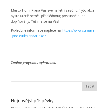
Město Horní Planá Vás zve na letní sezónu. Tyto akce
byste určitě neměli přehlédnout; postupně budou
doplňovány. Těšíme se na Vás!
Podrobné informace najdete na:
https://www.sumava-
lipno.eu/kalendar-akci/
Změna programu vyhrazena.
Nejnovější příspěvky
POD PROUDEM – FESTIVAL SKVĚLÉ MUZIKY JE TADY