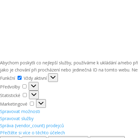
Abychom poskytli co nejlepší služby, používáme k ukládání a/nebo p
jako je chování při procházení nebo jedinečná ID na tomto webu. Nes
Funkční
Funkční
Vždy aktivní
Předvolby
Předvolby
Statistické
Statistické
Marketingové
Marketingové
Spravovat možnosti
Spravovat služby
Správa {vendor_count} prodejců
Přečtěte si více o těchto účelech