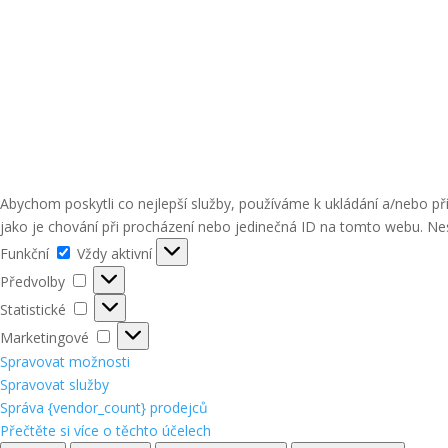
Abychom poskytli co nejlepší služby, používáme k ukládání a/nebo p
jako je chování při procházení nebo jedinečná ID na tomto webu. Nes
Funkční
Funkční
Vždy aktivní
Předvolby
Předvolby
Statistické
Statistické
Marketingové
Marketingové
Spravovat možnosti
Spravovat služby
Správa {vendor_count} prodejců
Přečtěte si více o těchto účelech