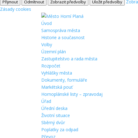
Zobra
Přijmout
Odmítnout
Zobrazit předvolby
Uložit předvolby
Zásady cookies
Úvod
Samospráva města
Historie a současnost
Volby
Územní plán
Zastupitelstvo a rada města
Rozpočet
Vyhlášky města
Dokumenty, formuláře
Markétská pouť
Hornoplánské listy – zpravodaj
Úřad
Úřední deska
Životní situace
Sběrný dvůr
Poplatky za odpad
Převoz