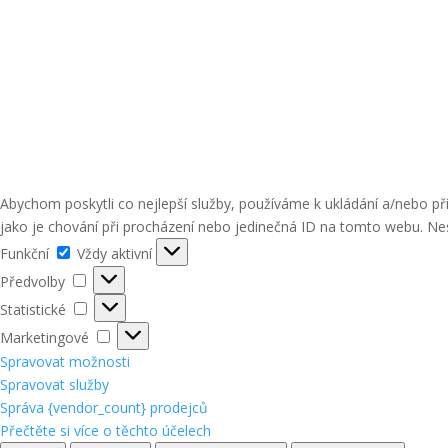
Abychom poskytli co nejlepší služby, používáme k ukládání a/nebo p
jako je chování při procházení nebo jedinečná ID na tomto webu. Nes
Funkční
Funkční
Vždy aktivní
Předvolby
Předvolby
Statistické
Statistické
Marketingové
Marketingové
Spravovat možnosti
Spravovat služby
Správa {vendor_count} prodejců
Přečtěte si více o těchto účelech