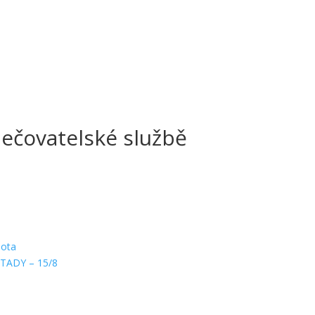
pečovatelské službě
hota
TADY – 15/8