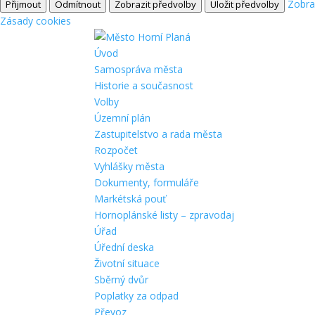
Zobra
Přijmout
Odmítnout
Zobrazit předvolby
Uložit předvolby
Zásady cookies
Úvod
Samospráva města
Historie a současnost
Volby
Územní plán
Zastupitelstvo a rada města
Rozpočet
Vyhlášky města
Dokumenty, formuláře
Markétská pouť
Hornoplánské listy – zpravodaj
Úřad
Úřední deska
Životní situace
Sběrný dvůr
Poplatky za odpad
Převoz