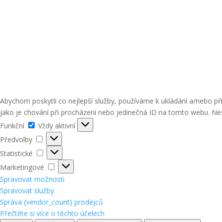
Abychom poskytli co nejlepší služby, používáme k ukládání a/nebo p
jako je chování při procházení nebo jedinečná ID na tomto webu. Nes
Funkční
Funkční
Vždy aktivní
Předvolby
Předvolby
Statistické
Statistické
Marketingové
Marketingové
Spravovat možnosti
Spravovat služby
Správa {vendor_count} prodejců
Přečtěte si více o těchto účelech