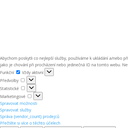
Abychom poskytli co nejlepší služby, používáme k ukládání a/nebo p
jako je chování při procházení nebo jedinečná ID na tomto webu. Nes
Funkční
Funkční
Vždy aktivní
Předvolby
Předvolby
Statistické
Statistické
Marketingové
Marketingové
Spravovat možnosti
Spravovat služby
Správa {vendor_count} prodejců
Přečtěte si více o těchto účelech