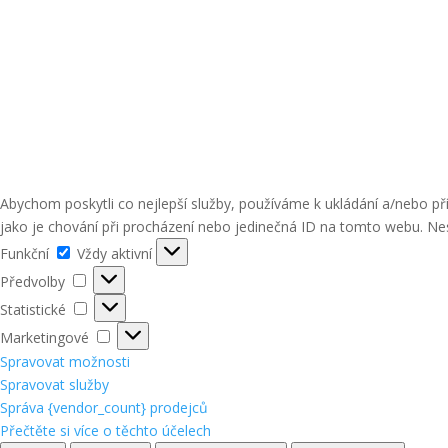
Abychom poskytli co nejlepší služby, používáme k ukládání a/nebo p
jako je chování při procházení nebo jedinečná ID na tomto webu. Nes
Funkční
Funkční
Vždy aktivní
Předvolby
Předvolby
Statistické
Statistické
Marketingové
Marketingové
Spravovat možnosti
Spravovat služby
Správa {vendor_count} prodejců
Přečtěte si více o těchto účelech