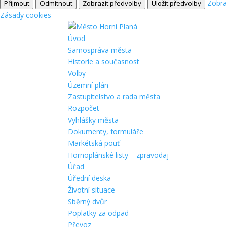
Zobra
Přijmout
Odmítnout
Zobrazit předvolby
Uložit předvolby
Zásady cookies
Úvod
Samospráva města
Historie a současnost
Volby
Územní plán
Zastupitelstvo a rada města
Rozpočet
Vyhlášky města
Dokumenty, formuláře
Markétská pouť
Hornoplánské listy – zpravodaj
Úřad
Úřední deska
Životní situace
Sběrný dvůr
Poplatky za odpad
Převoz