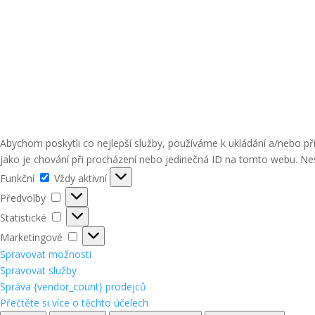
Abychom poskytli co nejlepší služby, používáme k ukládání a/nebo p
jako je chování při procházení nebo jedinečná ID na tomto webu. Nes
Funkční
Funkční
Vždy aktivní
Předvolby
Předvolby
Statistické
Statistické
Marketingové
Marketingové
Spravovat možnosti
Spravovat služby
Správa {vendor_count} prodejců
Přečtěte si více o těchto účelech