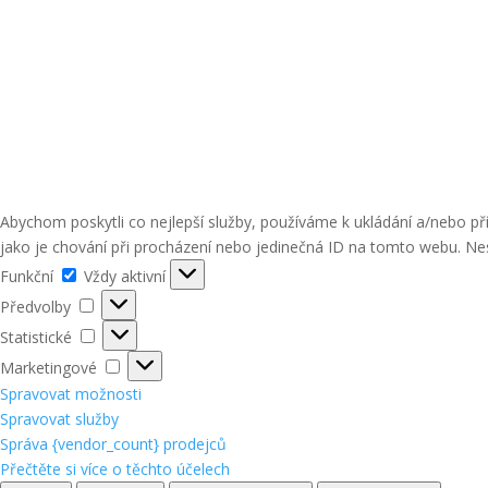
Abychom poskytli co nejlepší služby, používáme k ukládání a/nebo p
jako je chování při procházení nebo jedinečná ID na tomto webu. Nes
Funkční
Funkční
Vždy aktivní
Předvolby
Předvolby
Statistické
Statistické
Marketingové
Marketingové
Spravovat možnosti
Spravovat služby
Správa {vendor_count} prodejců
Přečtěte si více o těchto účelech