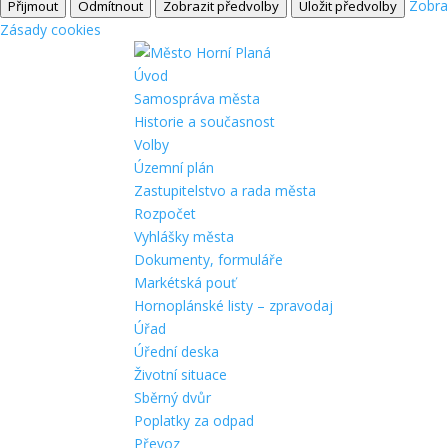
Zobra
Přijmout
Odmítnout
Zobrazit předvolby
Uložit předvolby
Zásady cookies
Úvod
Samospráva města
Historie a současnost
Volby
Územní plán
Zastupitelstvo a rada města
Rozpočet
Vyhlášky města
Dokumenty, formuláře
Markétská pouť
Hornoplánské listy – zpravodaj
Úřad
Úřední deska
Životní situace
Sběrný dvůr
Poplatky za odpad
Převoz