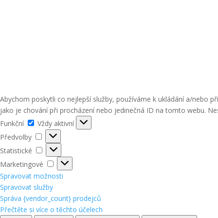
Abychom poskytli co nejlepší služby, používáme k ukládání a/nebo p
jako je chování při procházení nebo jedinečná ID na tomto webu. Nes
Funkční
Funkční
Vždy aktivní
Předvolby
Předvolby
Statistické
Statistické
Marketingové
Marketingové
Spravovat možnosti
Spravovat služby
Správa {vendor_count} prodejců
Přečtěte si více o těchto účelech