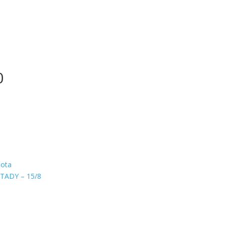
0
hota
TADY – 15/8