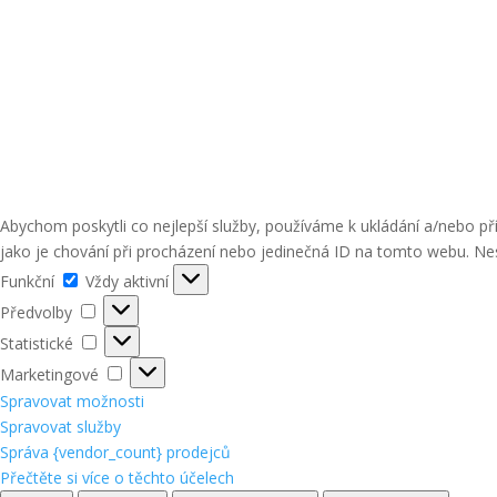
Abychom poskytli co nejlepší služby, používáme k ukládání a/nebo p
jako je chování při procházení nebo jedinečná ID na tomto webu. Nes
Funkční
Funkční
Vždy aktivní
Předvolby
Předvolby
Statistické
Statistické
Marketingové
Marketingové
Spravovat možnosti
Spravovat služby
Správa {vendor_count} prodejců
Přečtěte si více o těchto účelech