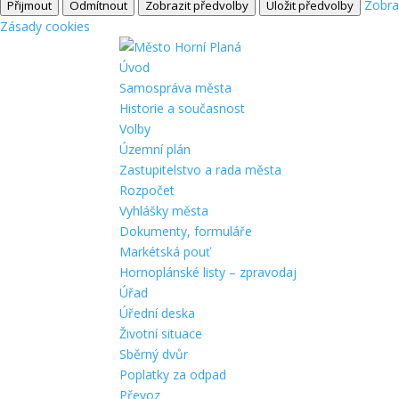
Zobra
Přijmout
Odmítnout
Zobrazit předvolby
Uložit předvolby
Zásady cookies
Úvod
Samospráva města
Historie a současnost
Volby
Územní plán
Zastupitelstvo a rada města
Rozpočet
Vyhlášky města
Dokumenty, formuláře
Markétská pouť
Hornoplánské listy – zpravodaj
Úřad
Úřední deska
Životní situace
Sběrný dvůr
Poplatky za odpad
Převoz