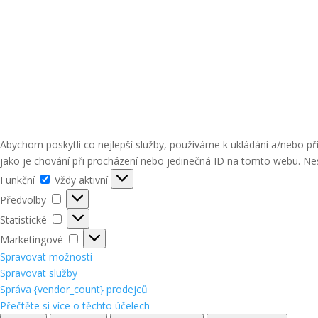
Abychom poskytli co nejlepší služby, používáme k ukládání a/nebo p
jako je chování při procházení nebo jedinečná ID na tomto webu. Nes
Funkční
Funkční
Vždy aktivní
Předvolby
Předvolby
Statistické
Statistické
Marketingové
Marketingové
Spravovat možnosti
Spravovat služby
Správa {vendor_count} prodejců
Přečtěte si více o těchto účelech