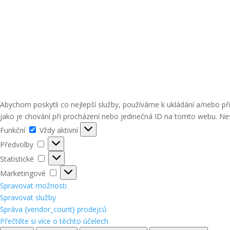
Abychom poskytli co nejlepší služby, používáme k ukládání a/nebo p
jako je chování při procházení nebo jedinečná ID na tomto webu. Nes
Funkční
Funkční
Vždy aktivní
Předvolby
Předvolby
Statistické
Statistické
Marketingové
Marketingové
Spravovat možnosti
Spravovat služby
Správa {vendor_count} prodejců
Přečtěte si více o těchto účelech